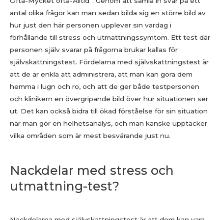
Ofta-Mycket ofta-Alltid”. Genom att samla in svar på ett
antal olika frågor kan man sedan bilda sig en större bild av
hur just den här personen upplever sin vardag i
förhållande till stress och utmattningssymtom. Ett test där
personen själv svarar på frågorna brukar kallas för
självskattningstest. Fördelarna med självskattningstest är
att de är enkla att administrera, att man kan göra dem
hemma i lugn och ro, och att de ger både testpersonen
och klinikern en övergripande bild över hur situationen ser
ut. Det kan också bidra till ökad förståelse för sin situation
när man gör en helhetsanalys, och man kanske upptäcker
vilka områden som är mest besvärande just nu.
Nackdelar med stress och
utmattning-test?
Nackdelarna med självskattningstest är att dom kan vara