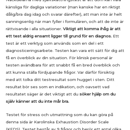
känsliga för dagliga variationer (man kanske har en riktigt
dålig/bra dag idag och svarar därefter), att man inte är helt
sanningsenlig när man fyller i formulären, och att de inte är
rättvisande i alla situationer.
Viktigt att komma ihåg är att
ett test aldrig ensamt ligger till grund för en diagnos.
Ett
test är ett verktyg som används som en del i ett
diagnosticeringsarbete. Testen kan vara ett sätt för dig att
få en överblick av din situation. För klinisk personal är
testen avändbara för att snabbt få en bred överblick och
att kunna ställa fördjupande frågor. Var därför försiktig
med att tolka ditt testresultat som hugget i sten. Ditt
resultat bör ses som en indikation, och oavsett vad
resultatet säger är det viktigt att du
söker hjälp om du
själv känner att du inte mår bra.
Testet för stress och utmattning som du kan göra på
denna sida är Karolinska Exhaustion Disorder Scale
(KEDS). Testet består av 9 frågor och berör ett antal olika